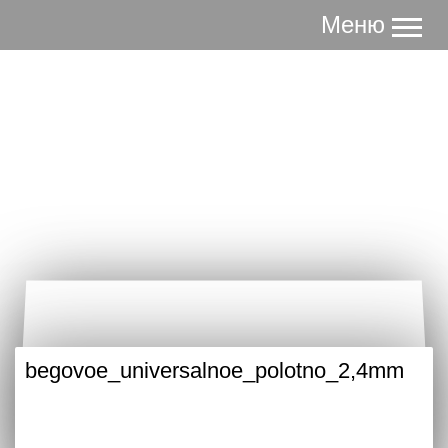
Меню
www.superpolotno.ru
Полотна к любым беговым
дорожкам. Надежно.
begovoe_universalnoe_polotno_2,4mm