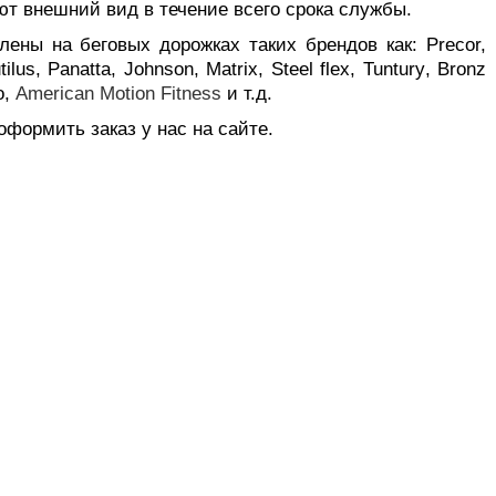
т внешний вид в течение всего срока службы.
лены на беговых дорожках таких брендов как: Precor,
tilus
,
Panatta
,
Johnson
,
Matrix
,
Steel
flex
,
Tuntury
,
Bronz
o
,
American
Motion
Fitness
и т.д.
формить заказ у нас на сайте.