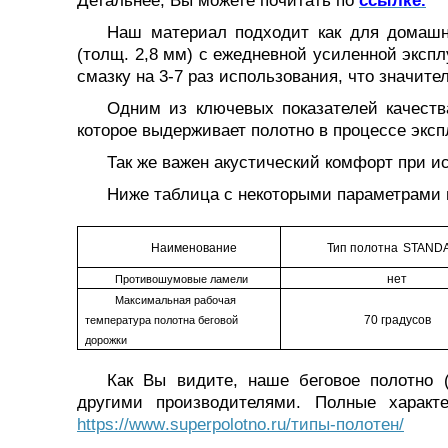
Детальнее, Вы можете почитать по
ссылке.
Наш материал подходит как для домашни
(толщ. 2,8 мм) с ежедневной усиленной экспл
смазку на 3-7 раз использования, что значите
Одним из ключевых показателей качеств
которое выдерживает полотно в процессе эксп
Так же важен акустический комфорт при и
Ниже таблица с некоторыми параметрами и
Наименование
Тип полотна
STAND
нет
Противошумовые ламели
Максимальная рабочая
70 градусов
температура полотна беговой
дорожки
Как Вы видите, наше беговое полотно 
другими производителями. Полные характ
https
://
www
.
superpolotno
.
ru
/типы-полотен/