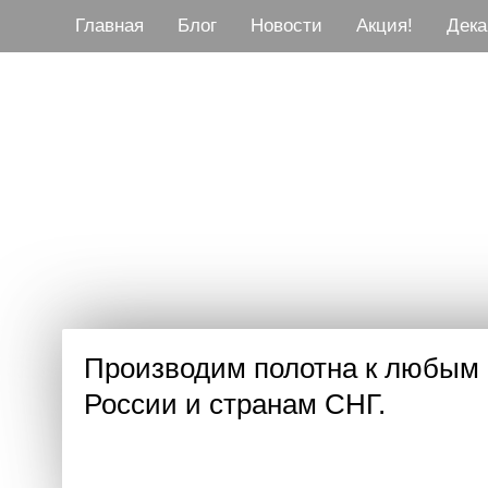
Главная
Блог
Новости
Акция!
Дека
www.superpolotno.r
Полотна к любым 
Производим полотна к любым 
России и странам СНГ.