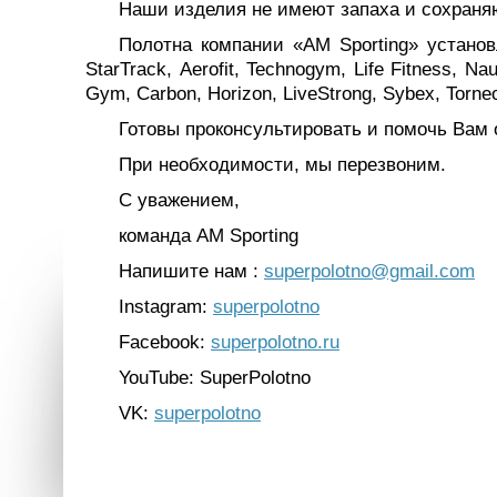
Наши изделия не имеют запаха и сохраняю
Полотна компании «
AM
Sporting
» установ
StarTrack
,
Aerofit
,
Technogym
,
Life
Fitness
,
Nau
Gym
,
Carbon
,
Horizon
,
LiveStrong
,
Sybex
,
Torne
Готовы проконсультировать и помочь Вам о
При необходимости, мы перезвоним.
С уважением
,
команда
AM Sporting
Напишите нам :
superpolotno@gmail.com
Instagram:
superpolotno
Facebook:
superpolotno.ru
YouTube: SuperPolotno
VK:
superpolotno