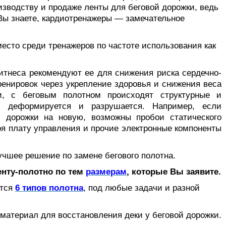
изводству и продаже ленты для беговой дорожки, ведь
Вы знаете, кардиотренажеры — замечательное
то среди тренажеров по частоте использования как
еса рекомендуют ее для снижения риска сердечно-
енировок через укрепление здоровья и снижения веса
, с беговым полотном происходят структурные и
о деформируется и разрушается. Например, если
й дорожки на новую, возможны пробои статического
оя плату управления и прочие электронные компоненты
учшее решение по замене бегового полотна.
енту-полотно по тем
размер
ам
, которые Вы заявите.
ется
6 типов полотна
, под любые задачи и разной
материал для восстановления деки у беговой дорожки.